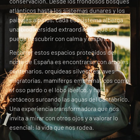
conservación. Desde los frondosos bosques
atlánticos hasta los sistemas dunares y los
paisajes alpinos, cada ecosistema alberga
una biodiversidad extraordinaria que se
puede descubrir con calma y respeto.
Recorrer estos espacios protegidos del
norte de España es encontrarse con árboles
centenarios, orquídeas silvestres, aves
migratorias, mamíferos emblemáticos como
el oso pardo o el lobo ibérico, y hasta
cetáceos surcando las aguas del Cantábrico.
Una experiencia transformadora que nos
invita a mirar con otros ojos y a valorar lo
esencial: la vida que nos rodea.