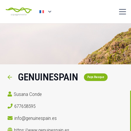
GENUINESPAIN
Pays Basque
Susana Conde
677658595
info@genuinespain.es
https://www.genuinespain.es