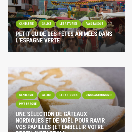
CANTABRIE
GALICE
LES ASTURIES
PAYS BASQUE
PETIT GUIDE DES FÊTES ANIMÉES DANS
L’ESPAGNE VERTE
CANTABRIE
GALICE
LES ASTURIES
ŒNOGASTRONOMIE
PAYS BASQUE
UNE SÉLECTION DE GÂTEAUX
NORDIQUES ET DE NOËL POUR RAVIR
VOS PAPILLES (ET EMBELLIR VOTRE