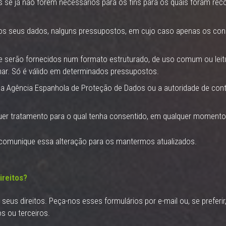
s se já não forem necessários para os fins para os quais foram rec
o dos seus dados, nalguns pressupostos, em cujo caso apenas os co
he serão fornecidos num formato estruturado, de uso comum ou leitu
nar. Só é válido em determinados pressupostos.
a Agência Espanhola de Proteção de Dados ou a autoridade de cont
uer tratamento para o qual tenha consentido, em qualquer momento
comunique essa alteração para os mantermos atualizados.
ireitos?
eus direitos. Peça-nos esses formulários por e-mail ou, se preferir,
s ou terceiros.