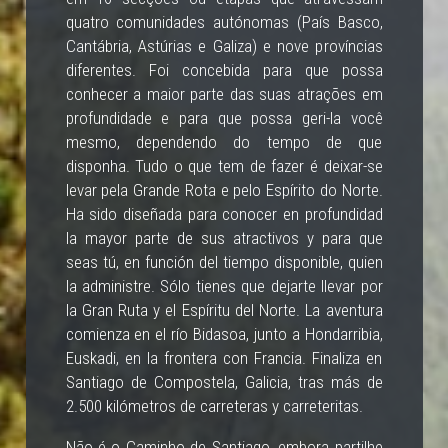
quatro comunidades autónomas (País Basco,
Cantábria, Astúrias e Galiza) e nove províncias
diferentes. Foi concebida para que possa
conhecer a maior parte das suas atrações em
profundidade e para que possa geri-la você
mesmo, dependendo do tempo de que
disponha. Tudo o que tem de fazer é deixar-se
levar pela Grande Rota e pelo Espírito do Norte.
Ha sido diseñada para conocer en profundidad
la mayor parte de sus atractivos y para que
seas tú, en función del tiempo disponible, quien
la administre. Sólo tienes que dejarte llevar por
la Gran Ruta y el Espíritu del Norte. La aventura
comienza en el río Bidasoa, junto a Hondarribia,
Euskadi, en la frontera con Francia. Finaliza en
Santiago de Compostela, Galicia, tras más de
2.500 kilómetros de carreteras y carreteritas.
Não é o Caminho de Santiago, embora partilhe