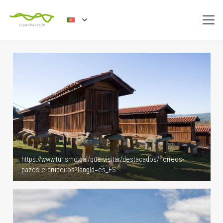
https://www.turismo.gal/que-visitar/destacados/horreos-
pazos-e-cruceiros?langId=es_ES