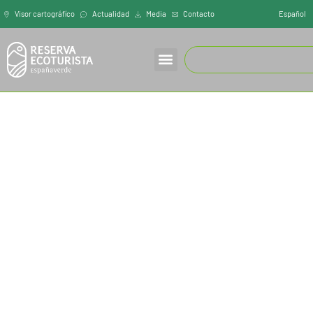
Español
Visor cartográfíco
Actualidad
Media
Contacto
INICIO
/
CASONA DE LABRADA
Casona de Labrada
Labrada 6 y 7, 27728, A Pontenova