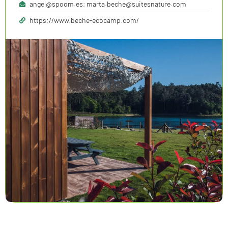
angel@spoom.es; marta.beche@suitesnature.com
https://www.beche-ecocamp.com/