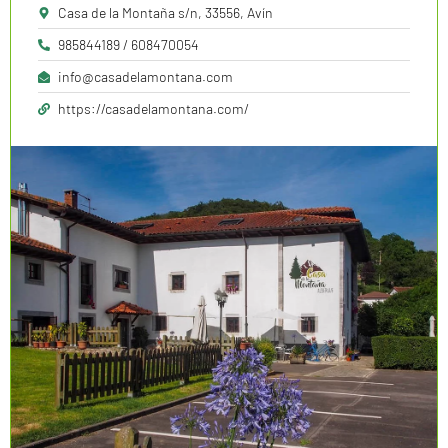
Casa de la Montaña s/n, 33556, Avín
985844189 / 608470054
info@casadelamontana.com
https://casadelamontana.com/