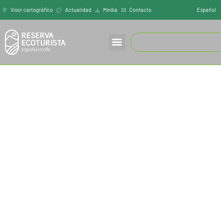
Español
Visor cartográfíco
Actualidad
Media
Contacto
INICIO
/
LA CORONA DEL AUTEIRO
La Corona del Auteiro
El Auteiro s/n, 33840, Valle de Lago