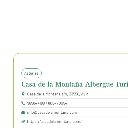
Asturias
Casa de la Montaña Albergue Turí
Casa de la Montaña s/n, 33556, Avín
985844189 / 608470054
info@casadelamontana.com
https://casadelamontana.com/