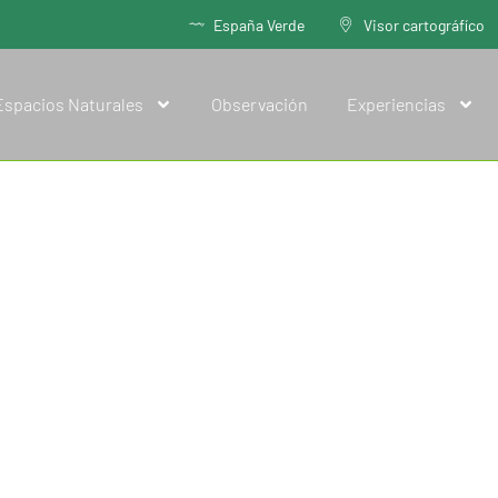
España Verde
Visor cartográfíco
Espacios Naturales
Observación
Experiencias
 la Foncalada