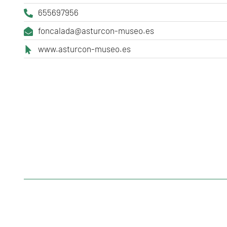
655697956
foncalada@asturcon-museo.es
www.asturcon-museo.es