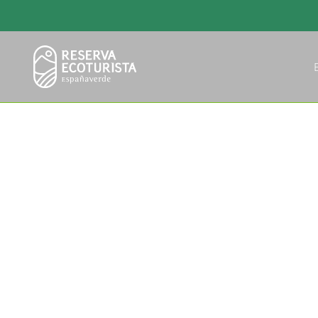
INICIO
/
LA QUINTANA DE LA FONCALADA
La Quintana de
Barrio Foncalda 26 , 33314, Villaviciosa