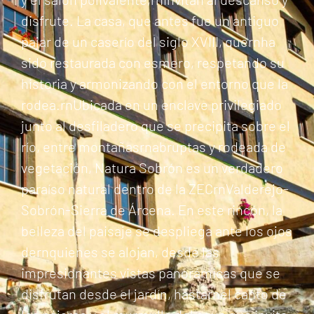
disfrute. La casa, que antes fue un antiguo
pajar de un caserío del siglo XVIII, quernha
sido restaurada con esmero, respetando su
historia y armonizando con el entorno que la
rodea.rnUbicada en un enclave privilegiado
junto al desfiladero que se precipita sobre el
río, entre montañasrnabruptas y rodeada de
vegetación, Natura Sobrón es un verdadero
paraíso natural dentro de la ZECrnValderejo-
Sobrón-Sierra de Árcena. En este rincón, la
belleza del paisaje se despliega ante los ojos
dernquienes se alojan, desde las
impresionantes vistas panorámicas que se
disfrutan desde el jardín, hastarnel canto de