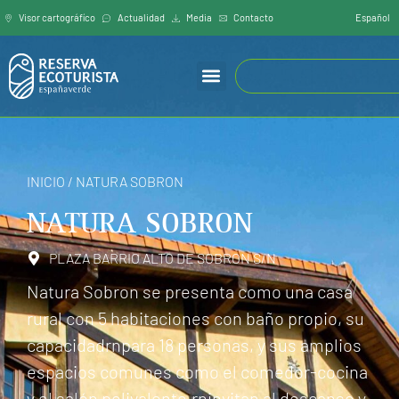
Español
Visor cartográfíco
Actualidad
Media
Contacto
INICIO
/
NATURA SOBRON
NATURA SOBRON
PLAZA BARRIO ALTO DE SOBRON S/N
Natura Sobron se presenta como una casa
rural con 5 habitaciones con baño propio, su
capacidadrnpara 18 personas, y sus amplios
espacios comunes como el comedor-cocina
y el salón polivalente,rninvitan al descanso y