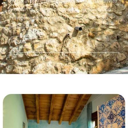
los pájaros y el murmullo del agua que invita
a la calma. Si bien no se incluye desayuno
enrngeneral, hay opción de incluirlo bajo
petición.
ÁLAVA