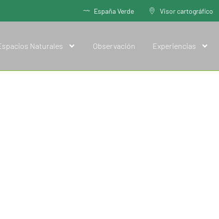
España Verde
Visor cartográfíco
Espacios Naturales
Observación
Experiencias
es