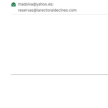
madoiva@yahoo.es;
reservas@larectoraldecines.com