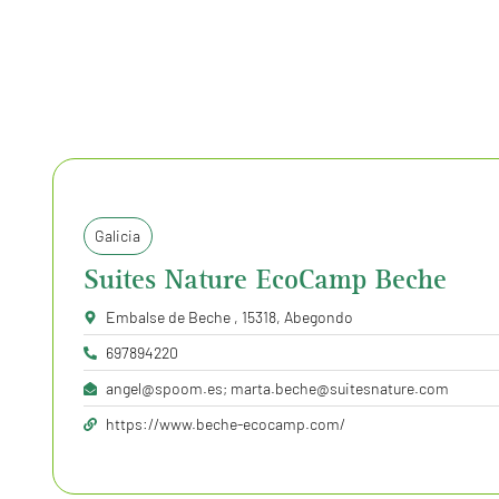
Galicia
Suites Nature EcoCamp Beche
Embalse de Beche , 15318, Abegondo
697894220
angel@spoom.es; marta.beche@suitesnature.com
https://www.beche-ecocamp.com/