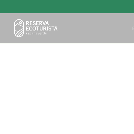
INICIO
/
RECTORAL DE CINES
Rectoral de Cin
Lugar Casas Novas 4, 15389, Oza- Cesuras