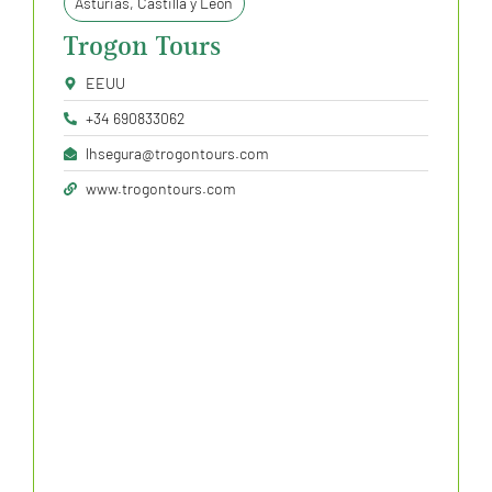
Asturias
,
Castilla y León
Trogon Tours
EEUU
+34 690833062
lhsegura@trogontours.com
www.trogontours.com