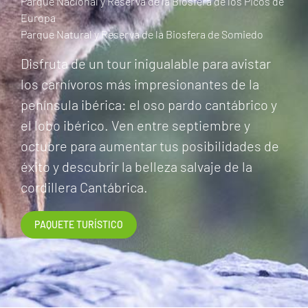
Parque Nacional y Reserva de la Biosfera de los Picos de
Europa
Parque Natural y Reserva de la Biosfera de Somiedo
Disfruta de un tour inigualable para avistar
los carnívoros más impresionantes de la
península ibérica: el oso pardo cantábrico y
el lobo ibérico. Ven entre septiembre y
octubre para aumentar tus posibilidades de
éxito y descubrir la belleza salvaje de la
cordillera Cantábrica.
PAQUETE TURÍSTICO