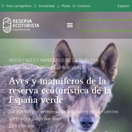
Español
Visor cartográfíco
Actualidad
Media
Contacto
INICIO
/
AVES Y MAMÍFEROS DE LA RESERVA
ECOTURÍSTICA DE LA ESPAÑA VERDE
Aves y mamíferos de la
reserva ecoturística de la
España verde
Parque Natural y Reserva de la Biosfera de las Fuentes
del Narcea, Degaña e Ibias
ZEC Liébana