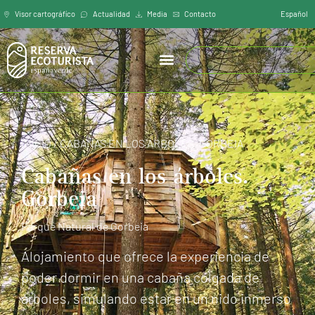
Español
Visor cartográfíco
Actualidad
Media
Contacto
INICIO
/
CABAÑAS EN LOS ÁRBOLES. GORBEIA
Cabañas en los árboles.
Gorbeia
Parque Natural de Gorbeia
Alojamiento que ofrece la experiencia de
poder dormir en una cabaña colgada de
árboles, simulando estar en un nido inmerso