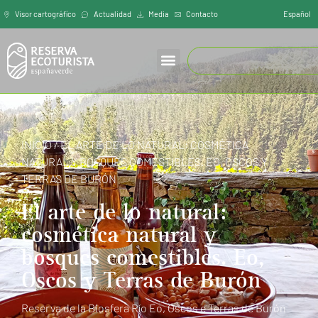
Español
Visor cartográfíco
Actualidad
Media
Contacto
INICIO
/
EL ARTE DE LO NATURAL: COSMÉTICA
NATURAL Y BOSQUES COMESTIBLES. EO, OSCOS Y
TERRAS DE BURÓN
El arte de lo natural:
cosmética natural y
bosques comestibles. Eo,
Oscos y Terras de Burón
Reserva de la Biosfera Río Eo, Oscos e Terras de Burón