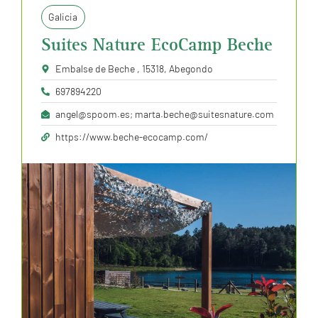
Galicia
Suites Nature EcoCamp Beche
Embalse de Beche , 15318, Abegondo
697894220
angel@spoom.es; marta.beche@suitesnature.com
https://www.beche-ecocamp.com/