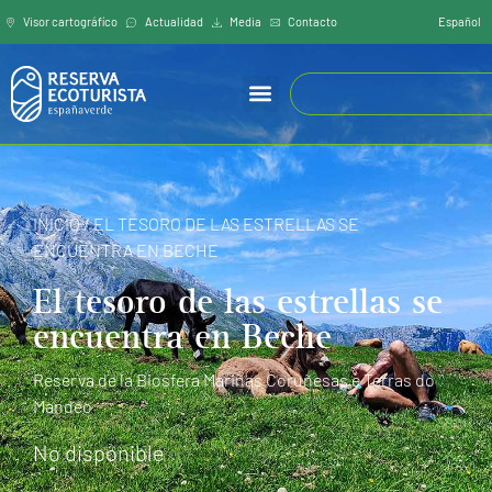
Español
Visor cartográfíco
Actualidad
Media
Contacto
INICIO
/
EL TESORO DE LAS ESTRELLAS SE
ENCUENTRA EN BECHE
El tesoro de las estrellas se
encuentra en Beche
Reserva de la Biosfera Mariñas Coruñesas e Terras do
Mandeo
No disponible