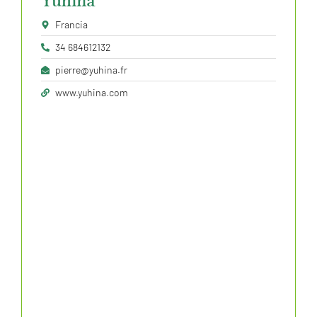
Yuhina
Francia
34 684612132
pierre@yuhina.fr
www.yuhina.com