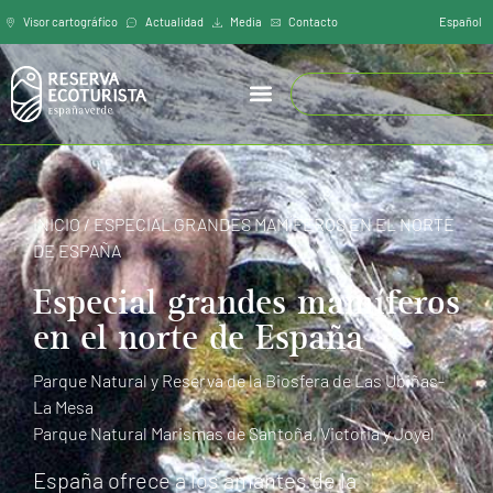
Español
Visor cartográfíco
Actualidad
Media
Contacto
INICIO
/
ESPECIAL GRANDES MAMÍFEROS EN EL NORTE
DE ESPAÑA
Especial grandes mamíferos
en el norte de España
Parque Natural y Reserva de la Biosfera de Las Ubiñas-
La Mesa
Parque Natural Marismas de Santoña, Victoria y Joyel
España ofrece a los amantes de la