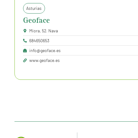
Asturias
Geoface
Miora, 52. Nava
684650653
info@geoface.es
www.geoface.es