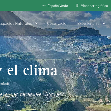
España Verde
Visor cartográfíco
Espacios Naturales
Observación
Experiencias
 el clima
omiedo
 el origen del agua en Somiedo.