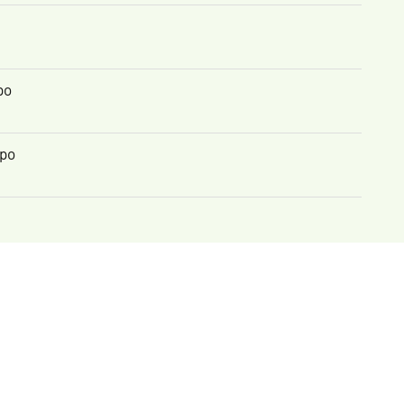
po
upo