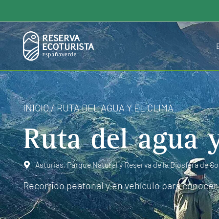
INICIO
/
RUTA DEL AGUA Y EL CLIMA
Ruta del agua y
Asturias
,
Parque Natural y Reserva de la Biosfera de S
Recorrido peatonal y en vehículo para conocer