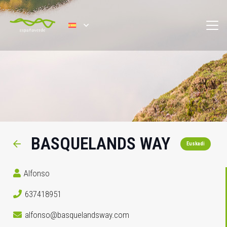
BASQUELANDS WAY
Euskadi
Alfonso
637418951
alfonso@basquelandsway.com