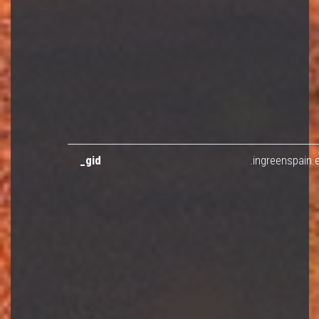
_gid
.ingreenspain.