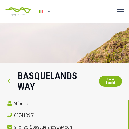
BASQUELANDS
Paesi
WAY
Baschi
Alfonso
637418951
alfonso@basquelandsway.com