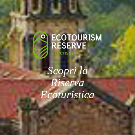
Scopri la
Riserva
Ecoturistica