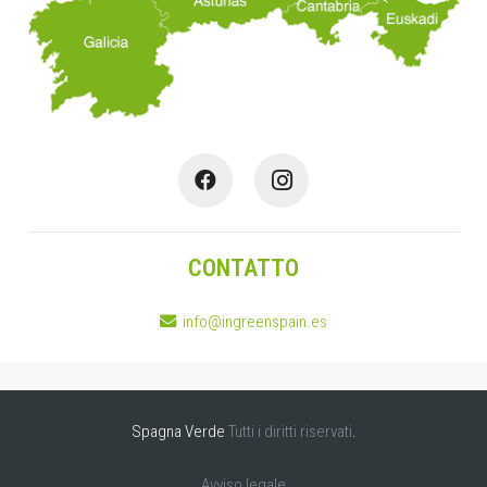
CONTATTO
info@ingreenspain.es
Spagna Verde
Tutti i diritti riservati
.
Avviso legale