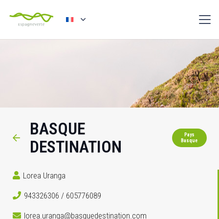
BASQUE
Pays
DESTINATION
Basque
Lorea Uranga
943326306 / 605776089
lorea.uranga@basquedestination.com