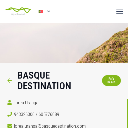
BASQUE
País
DESTINATION
Basco
Lorea Uranga
943326306 / 605776089
lorea.uranga@basquedestination.com