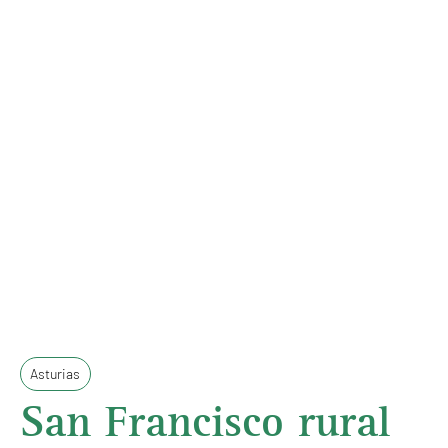
hasta grupos de amigos que quieran hacer
rutas y excursiones en la zona de Picos de
Europa.
ASTURIAS
Asturias
San Francisco rural