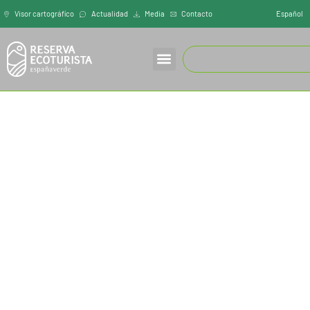
Español
Visor cartográfíco
Actualidad
Media
Contacto
INICIO
/
SAN FRANCISCO RURAL
San Francisco rural
lugar Caño, 13 (33550) Cangas de Onís
Nuestros alojamientos se encuentran en
pequeñas aldeas muy cercanas a Cangas de
Onís, donde puedes disfrutar del río Sella,
piscina exterior en nuestro hotel.
Alojamientos donde pueden alojarse parejas