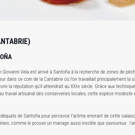
ANTABRIE)
TOÑA
lien Giovanni Vela est arrivé à Santoña à la recherche de zones de pêc
ur dans ce coin de la Cantabrie où l’on travaillait principalement la s
re la réputation qu’il atteindrait au XXIe siècle. Grâce aux techniqu
 au travail artisanal des conserveries locales, cette espèce modest
adéquats de Santoña pour percevoir l’arôme enivrant de cette salaiso
infinies, comme le prouve un mariage aussi insolite que savoureux : 