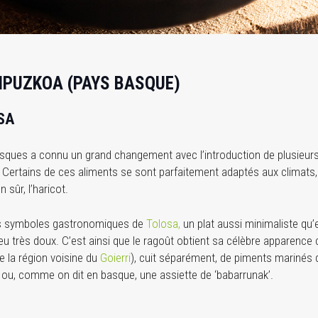
GIPUZKOA (PAYS BASQUE)
SA
basques a connu un grand changement avec l’introduction de plusieur
ertains de ces aliments se sont parfaitement adaptés aux climats, a
 sûr, l’haricot.
n des symboles gastronomiques de
Tolosa,
un plat aussi minimaliste qu’ex
eu très doux. C’est ainsi que le ragoût obtient sa célèbre apparenc
e la région voisine du
Goierri
), cuit séparément, de piments marinés de
s ou, comme on dit en basque, une assiette de ‘babarrunak’.