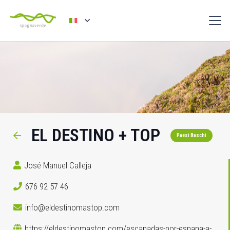
EL DESTINO + TOP
Paesi Baschi
José Manuel Calleja
676 92 57 46
info@eldestinomastop.com
https://eldestinomastop.com/escapadas-por-espana-a-