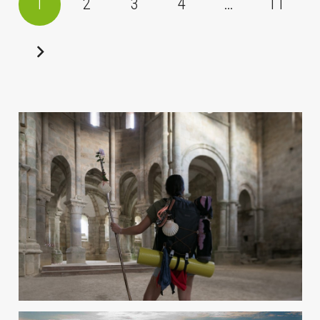
1
2
3
4
…
11