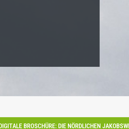
DIGITALE BROSCHÜRE: DIE NÖRDLICHEN JAKOBSW