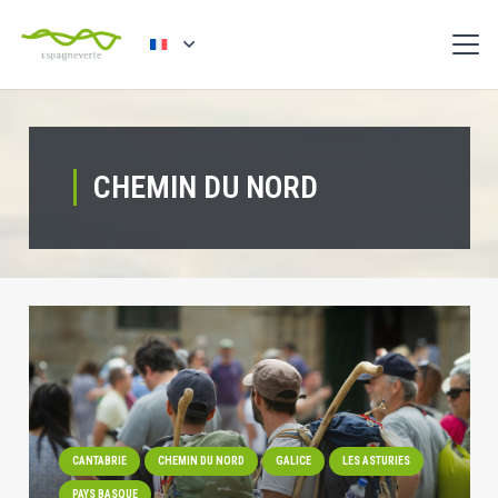
CHEMIN DU NORD
CANTABRIE
CHEMIN DU NORD
GALICE
LES ASTURIES
PAYS BASQUE