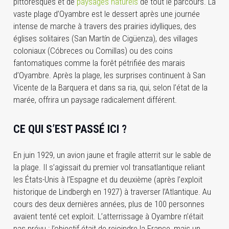
pittoresques et de
paysages naturels
de tout le parcours. La
vaste plage d’Oyambre est le dessert après une journée
intense de marche à travers des prairies idylliques, des
églises solitaires (San Martín de Cigüenza), des villages
coloniaux (Cóbreces ou Comillas) ou des coins
fantomatiques comme la forêt pétrifiée des marais
d’Oyambre. Après la plage, les surprises continuent à San
Vicente de la Barquera et dans sa ria, qui, selon l’état de la
marée, offrira un paysage radicalement différent.
CE QUI S’EST PASSÉ ICI ?
En juin 1929, un avion jaune et fragile atterrit sur le sable de
la plage. Il s’agissait du premier vol transatlantique reliant
les États-Unis à l’Espagne et du deuxième (après l’exploit
historique de Lindbergh en 1927) à traverser l’Atlantique. Au
cours des deux dernières années, plus de 100 personnes
avaient tenté cet exploit. L’atterrissage à Oyambre n’était
pas prévu : l’objectif était de rejoindre la France, mais un