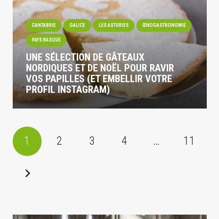
CANTABRIE
GALICE
LES ASTURIES
ŒNOGASTRONOMIE
PAYS BASQUE
UNE SÉLECTION DE GÂTEAUX
NORDIQUES ET DE NOËL POUR RAVIR
VOS PAPILLES (ET EMBELLIR VOTRE
PROFIL INSTAGRAM)
1
2
3
4
…
11