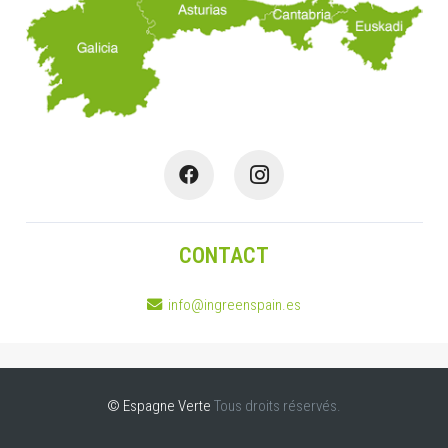
CONTACT
info@ingreenspain.es
© Espagne Verte
Tous droits réservés.