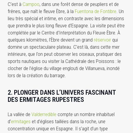
C’est à
Campoo
, dans une forêt dense de peupliers et de
frênes, que naît le fleuve Èbre, à la
Fuentona de Fontibre
. Un
lieu très spécial et intime, en contraste avec les dimensions
que prendra le plus long fleuve d’Espagne. La visite peut être
complétée par le Centre d’Interprétation du Fleuve Èbre. À
quelques kilomètres, l’Èbre devient un grand
réservoir
qui
domine un spectaculaire plateau. C’est là, dans cette mer
intérieure, que l’on peut observer les oiseaux, pratiquer des
sports nautiques ou visiter la Cathédrale des Poissons : le
clocher de l’église du village englouti de Villanueva, inondé
lors de la création du barrage.
2. PLONGER DANS L’UNIVERS FASCINANT
DES ERMITAGES RUPESTRES
La vallée de
Valderredible
compte un nombre inhabituel
d’
ermitages
et d’églises taillées dans la roche, une
concentration unique en Espagne. Il s’agit d’un type