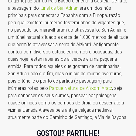
exigente) de sair do País Basco e chegar a Castela. De fato,
a passagem do
túnel de San Adrián
era um dos nós
principais para conectar a Espanha com a Europa, razão
pela qual existem inúmeros testemunhos de viajantes que,
no passado, se maravilharam ao atravessá-lo. San Adrián é
um túnel natural situado a cerca de 1.000 metros de altitude
que permite atravessar a serra de Aizkorri. Antigamente,
contou com diversos estabelecimentos e pousadas, dos
quais hoje restam apenas os alicerces e uma pequena
ermida. Para todos aqueles que gostam de caminhadas,
San Adrián não é o fim, mas o início de muitas aventuras,
pois o túnel é o ponto de partida (e passagem) para
inúmeras rotas pelo
Parque Natural de Aizkorri-Aratz
, seja
para conhecer os seus cumes, passear por paisagens
quase oníricas como os campos de Urbia ou descer até a
vizinha Llanada Alavesa pela antiga calçada medieval,
atualmente parte do Caminho de Santiago, a Via de Bayona.
GOSTOU? PARTILHE!