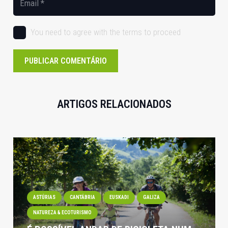
You need to agree with the terms to proceed
PUBLICAR COMENTÁRIO
ARTIGOS RELACIONADOS
ASTÚRIAS
CANTÁBRIA
EUSKADI
GALIZA
NATUREZA & ECOTURISMO