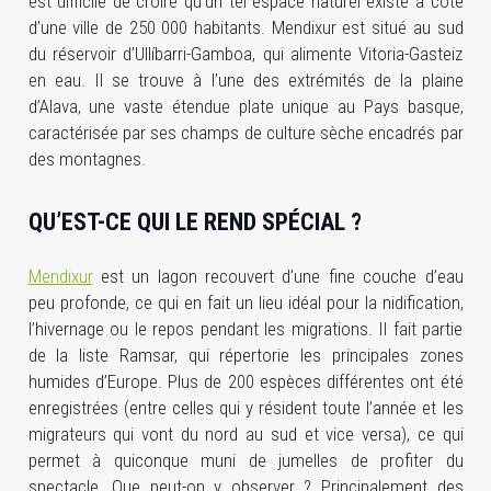
est difficile de croire qu’un tel espace naturel existe à côté
d’une ville de 250 000 habitants. Mendixur est situé au sud
du réservoir d’Ullíbarri-Gamboa, qui alimente Vitoria-Gasteiz
en eau. Il se trouve à l’une des extrémités de la plaine
d’Alava, une vaste étendue plate unique au Pays basque,
caractérisée par ses champs de culture sèche encadrés par
des montagnes.
QU’EST-CE QUI LE REND SPÉCIAL ?
Mendixur
est un lagon recouvert d’une fine couche d’eau
peu profonde, ce qui en fait un lieu idéal pour la nidification,
l’hivernage ou le repos pendant les migrations. Il fait partie
de la liste Ramsar, qui répertorie les principales zones
humides d’Europe. Plus de 200 espèces différentes ont été
enregistrées (entre celles qui y résident toute l’année et les
migrateurs qui vont du nord au sud et vice versa), ce qui
permet à quiconque muni de jumelles de profiter du
spectacle. Que peut-on y observer ? Principalement des