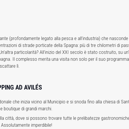
ante (profondamente legato alla pesca e all’industria) che nasconde 
razioni di strade porticate della Spagna: più di tre chilometri di pass
’altra particolarità? All’inizio del XXI secolo è stato costruito, su un’a
n Spagna. Il complesso merita una visita non solo per il suo program
cattare lì.
PPING AD AVILÉS
nale che inizia vicino al Municipio e si snoda fino alla chiesa di S
 e boutique di grandi marchi.
lla città, dove si possono trovare tutte le prelibatezze gastronomiche 
. Assolutamente imperdibile!