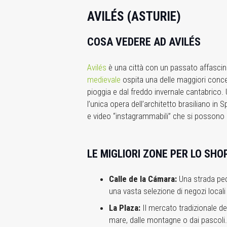
AVILÉS (ASTURIE)
COSA VEDERE AD AVILÉS
Avilés
è una città con un passato affascin
medievale
ospita una delle maggiori concent
pioggia e dal freddo invernale cantabrico. Un
l’unica opera dell’architetto brasiliano i
e video “instagrammabili” che si possono s
LE MIGLIORI ZONE PER LO SHO
Calle de la Cámara:
Una strada pedo
una vasta selezione di negozi locali
La Plaza:
Il mercato tradizionale de
mare, dalle montagne o dai pascoli