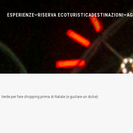
ESPERIENZE
RISERVA ECOTURISTICA
DESTINAZIONI
AG
 Verde per fare shopping prima di Natale (e gustare un dolce)