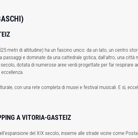
BASCHI)
TEIZ
 (525 metri di altitudine) ha un fascino unico: da un lato, un centro s
a passaggi e dominate da una cattedrale gotica; dall’altro, una citt
X secolo, dotata di numerose aree verdi progettate per far respirare ar
 eccellenza.
urale, con una rete completa di musei e festival musicali. E sì, eccell
PPING A VITORIA-GASTEIZ
ll’espansione del XIX secolo, insieme alle strade vicine come Posta