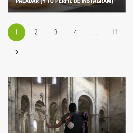
PALADAR (Y TU PERFIL DE INSTAGRAM)
1
2
3
4
…
11