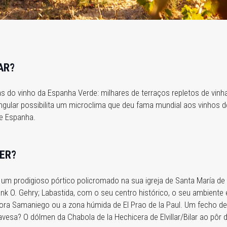
AR?
 do vinho da Espanha Verde: milhares de terraços repletos de vinh
singular possibilita um microclima que deu fama mundial aos vinhos 
e Espanha.
ER?
um prodigioso pórtico policromado na sua igreja de Santa María de 
rank O. Gehry; Labastida, com o seu centro histórico, o seu ambiente
ora Samaniego ou a zona húmida de El Prao de la Paul. Um fecho d
vesa? O dólmen da Chabola de la Hechicera de Elvillar/Bilar ao pôr d