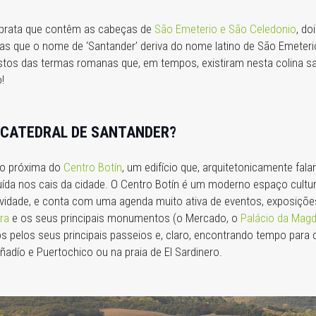
de prata que contêm as cabeças de
São Emeterio e São Celedonio
, d
ias que o nome de ‘Santander’ deriva do nome latino de São Emeteri
restos das termas romanas que, em tempos, existiram nesta colina sa
!
A CATEDRAL DE SANTANDER?
to próxima do
Centro Botín
, um edifício que, arquitetonicamente fal
uída nos cais da cidade. O Centro Botín é um moderno espaço cultura
vidade, e conta com uma agenda muito ativa de eventos, exposições, 
ra
e os seus principais monumentos (o Mercado, o
Palácio da Mag
s pelos seus principais passeios e, claro, encontrando tempo para
adío e Puertochico ou na praia de El Sardinero.