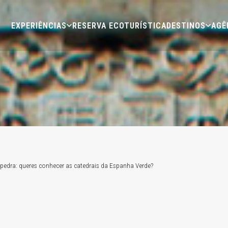
EXPERIÊNCIAS
RESERVA ECOTURÍSTICA
DESTINOS
AGÊ
pedra: queres conhecer as catedrais da Espanha Verde?