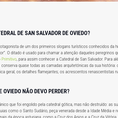
TEDRAL DE SAN SALVADOR DE OVIEDO?
otagonista de um dos primeiros slogans turísticos conhecidos da hi
nhor”. O ditado é usado para chamar a atenção daqueles peregrinos
Primitivo
, para assim conhecer a Catedral de San Salvador. Para alé
pois conserva quase todas as camadas arquitetónicas da sua história
ica geral; os detalhes flamejantes; os acrescentos renascentistas n
E OVIEDO NÃO DEVO PERDER?
ico que foi engolido pela catedral gótica, mas não destruído: as su
uias como o Santo Sudário, peça venerada desde a Idade Média e r
ais da época asturiana, como a Cruz dos Anjos e a Cruz da Vitória.