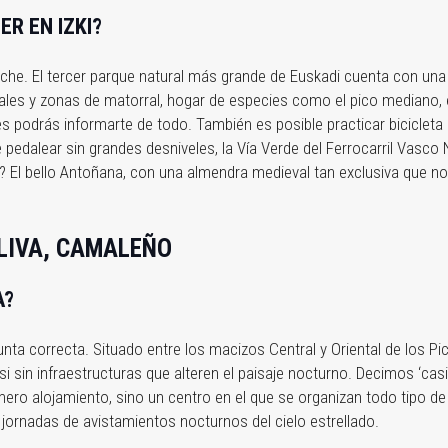
R EN IZKI?
oche. El tercer parque natural más grande de Euskadi cuenta con un
ales y zonas de matorral, hogar de especies como el pico mediano, 
es podrás informarte de todo. También es posible practicar biciclet
edalear sin grandes desniveles, la Vía Verde del Ferrocarril Vasco 
El bello Antoñana, con una almendra medieval tan exclusiva que no 
LIVA, CAMALEÑO
A?
gunta correcta. Situado entre los macizos Central y Oriental de los Pi
 sin infraestructuras que alteren el paisaje nocturno. Decimos ‘casi
ero alojamiento, sino un centro en el que se organizan todo tipo de 
jornadas de avistamientos nocturnos del cielo estrellado.