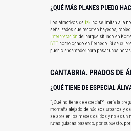
¿QUÉ MÁS PLANES PUEDO HACE
Los atractivos de
Izki
no se limitan a la n
señalizados que recorren hayedos, robled
Interpretación
del parque situado en Korr
BTT
homologado en Bernedo. Si se quiere p
pueblo encantador para pasar unas horas? 
CANTABRIA. PRADOS DE Á
¿QUÉ TIENE DE ESPECIAL ÁLIV
“¿Qué no tiene de especial?”, sería la pre
montaña alejado de núcleos urbanos y casi
se abre en los meses cálidos y no es un m
rutas guiadas pasando, por supuesto, por 