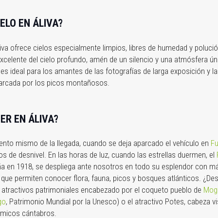
IELO EN ÁLIVA?
liva ofrece cielos especialmente limpios, libres de humedad y polución
d excelente del cielo profundo, amén de un silencio y una atmósfera ún
 es ideal para los amantes de las fotografías de larga exposición y 
arcada por los picos montañosos.
ER EN ÁLIVA?
mento mismo de la llegada, cuando se deja aparcado el vehículo en
Fu
s de desnivel. En las horas de luz, cuando las estrellas duermen, el
ña en 1918, se despliega ante nosotros en todo su esplendor con m
ue permiten conocer flora, fauna, picos y bosques atlánticos. ¿De
de atractivos patrimoniales encabezado por el coqueto pueblo de
Mogr
go
, Patrimonio Mundial por la Unesco) o el atractivo Potes, cabeza vi
ómicos cántabros.