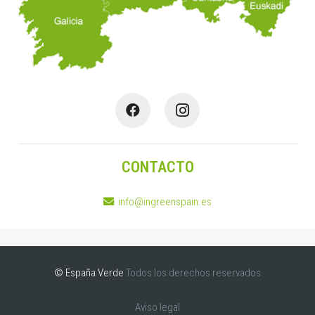
CONTACTO
info@ingreenspain.es
© España Verde
Todos los derechos reservados
Aviso legal