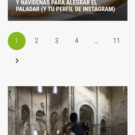
Y NAVIDEÑAS PARA ALEGRAR EL
PALADAR (Y TU PERFIL DE INSTAGRAM)
1
2
3
4
…
11