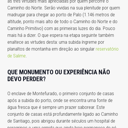
as três virtudes mais apreciadas por quem percorre o
Caminho do Norte. Serão vividas na sua plenitude por quem
madrugar para chegar ao porto de Palo
(1.146 metros de
altitude, ponto mais alto de todo o Caminho do Norte e do
Caminho Primitivo)
com as primeiras luzes do dia. Pouco
mais há a dizer. O que espera na etapa seguinte também
enaltece as virtudes desta: uma subida íngreme por
planaltos de montanha em direção ao singular
reservatório
de Salime
.
QUE MONUMENTO OU EXPERIÊNCIA NÃO
DEVO PERDER?
O enclave de Montefurado, o primeiro conjunto de casas
após a subida do porto, onde se encontra uma fonte de
água fresca que é sempre um prazer saborear. Este
conjunto de casas está profundamente ligado ao Caminho
de Santiago, pois abrigou durante séculos um hospital de
peregrinos e uma ermida que ainda hoje permanece de pé.