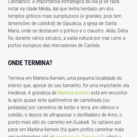
Cantábrico. A importância estratégica da vila já se fazia
notar na Idade Média, daí que tenha herdado um dos
templos góticos mais sumptuosos (e grandes, pois tem
dimensões de catedral) de Gipuzkoa, a igreja de Santa
María, onde se destacam o pórtico e o claustro. Aliás, Deba
foi, durante vários séculos, a saída natural por mar rumo a
portos europeus das mercadorias de Castela.
ONDE TERMINA?
Termina em Markina-Xemein, uma pequena localidade do
interior que, apesar do seu tamanho, foi uma importante vila
medieval. A grandeza de
Markina-Xemein
está em encontrá-
la após quase vinte quilómetros de caminhada (ou
pedalada) por caminhos de betão e terra, em silêncio e
solidão, e depois de ultrapassar o desfiladeiro de Arno, o
ponto mais alto do caminho em Euskadi. Se optares por
parar em Markina-Xemein (há quem prefira caminhar mais
uns quilómetros até ao
mosteiro de Zenarruza
), valerá a