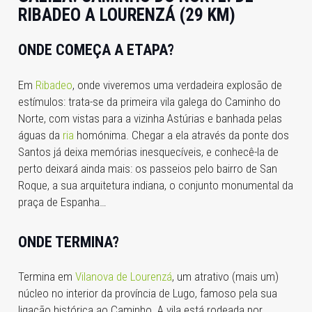
RIBADEO A LOURENZÁ (29 KM)
ONDE COMEÇA A ETAPA?
Em
Ribadeo
, onde viveremos uma verdadeira explosão de
estímulos: trata-se da primeira vila galega do Caminho do
Norte, com vistas para a vizinha Astúrias e banhada pelas
águas da
ria
homónima. Chegar a ela através da ponte dos
Santos já deixa memórias inesquecíveis, e conhecê-la de
perto deixará ainda mais: os passeios pelo bairro de San
Roque, a sua arquitetura indiana, o conjunto monumental da
praça de Espanha…
ONDE TERMINA?
Termina em
Vilanova de Lourenzá
, um atrativo (mais um)
núcleo no interior da província de Lugo, famoso pela sua
ligação histórica ao Caminho. A vila está rodeada por