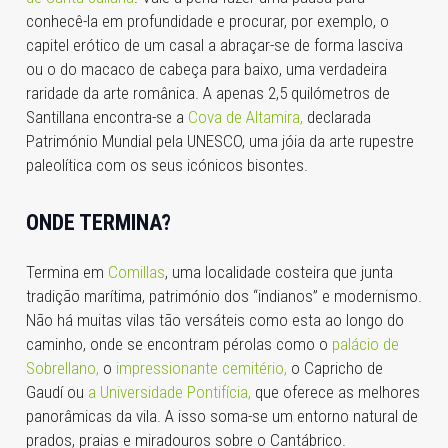
conhecê-la em profundidade e procurar, por exemplo, o
capitel erótico de um casal a abraçar-se de forma lasciva
ou o do macaco de cabeça para baixo, uma verdadeira
raridade da arte românica.
A apenas 2,5 quilómetros de
Santillana encontra-se a
Cova de Altamira,
declarada
Património Mundial pela UNESCO, uma jóia da arte rupestre
paleolítica com os seus icónicos bisontes.
ONDE TERMINA?
Termina em
Comillas
, uma localidade costeira que junta
tradição marítima, património dos “indianos” e modernismo.
Não há muitas vilas tão versáteis como esta ao longo do
caminho, onde se encontram pérolas como o
palácio de
Sobrellano,
o
impressionante cemitério,
o
Capricho de
Gaudí
ou
a Universidade Pontifícia,
que oferece as melhores
panorâmicas da vila. A isso soma-se um entorno natural de
prados, praias e miradouros sobre o Cantábrico.