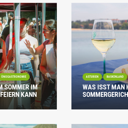
ÖNOGASTRONOMIE
ASTURIEN
BASKENLAND
IM SOMMER IM
WAS ISST MAN H
 FEIERN KANN
SOMMERGERICHT