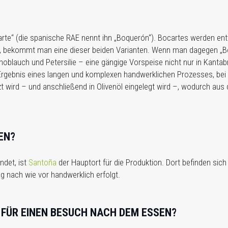
arte“ (die spanische RAE nennt ihn „Boquerón“). Bocartes werden entwed
, bekommt man eine dieser beiden Varianten. Wenn man dagegen „Boq
 Knoblauch und Petersilie – eine gängige Vorspeise nicht nur in Kanta
Ergebnis eines langen und komplexen handwerklichen Prozesses, bei
 wird – und anschließend in Olivenöl eingelegt wird –, wodurch aus
EN?
ndet, ist
Santoña
der Hauptort für die Produktion. Dort befinden sich
ng nach wie vor handwerklich erfolgt.
 FÜR EINEN BESUCH NACH DEM ESSEN?