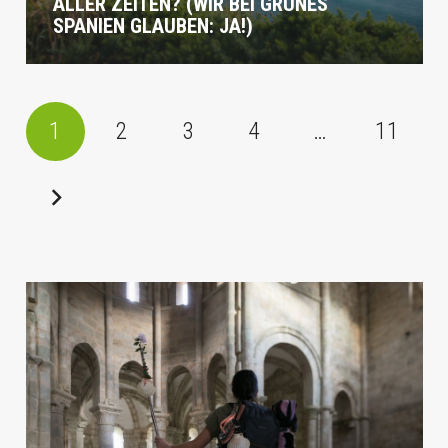
ALLER ZEITEN? (WIR BEI GRÜNES
SPANIEN GLAUBEN: JA!)
1
2
3
4
…
11