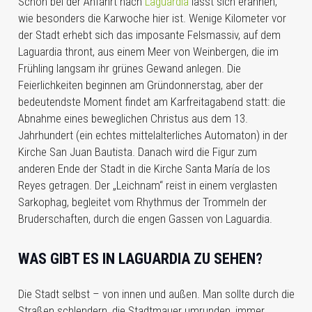
Schon bei der Anfahrt nach
Laguardia
lässt sich erahnen,
wie besonders die Karwoche hier ist. Wenige Kilometer vor
der Stadt erhebt sich das imposante Felsmassiv, auf dem
Laguardia thront, aus einem Meer von Weinbergen, die im
Frühling langsam ihr grünes Gewand anlegen. Die
Feierlichkeiten beginnen am Gründonnerstag, aber der
bedeutendste Moment findet am Karfreitagabend statt: die
Abnahme eines beweglichen Christus aus dem 13.
Jahrhundert (ein echtes mittelalterliches Automaton) in der
Kirche San Juan Bautista. Danach wird die Figur zum
anderen Ende der Stadt in die Kirche Santa María de los
Reyes getragen. Der „Leichnam“ reist in einem verglasten
Sarkophag, begleitet vom Rhythmus der Trommeln der
Bruderschaften, durch die engen Gassen von Laguardia.
WAS GIBT ES IN LAGUARDIA ZU SEHEN?
Die Stadt selbst – von innen und außen. Man sollte durch die
Straßen schlendern, die Stadtmauer umrunden, immer