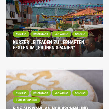
ASTURIEN
BASKENLAND
CANTABRIEN
GALICIEN
KURZER LEITFADEN ZU LEBHAFTEN
FESTEN IM „GRÜNEN SPANIEN“
ASTURIEN
BASKENLAND
CANTABRIEN
GALICIEN
ÖNOGASTRONOMIE
EINE AUSWAHL AN NORDISCHEN UND